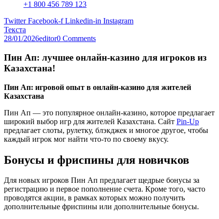
+1 800 456 789 123
Twitter
Facebook-f
Linkedin-in
Instagram
Текста
28/01/2026
editor
0 Comments
Пин Ап: лучшее онлайн-казино для игроков из
Казахстана!
Пин Ап: игровой опыт в онлайн-казино для жителей
Казахстана
Пин Ап — это популярное онлайн-казино, которое предлагает
широкий выбор игр для жителей Казахстана. Сайт
Pin-Up
предлагает слоты, рулетку, блэкджек и многое другое, чтобы
каждый игрок мог найти что-то по своему вкусу.
Бонусы и фриспины для новичков
Для новых игроков Пин Ап предлагает щедрые бонусы за
регистрацию и первое пополнение счета. Кроме того, часто
проводятся акции, в рамках которых можно получить
дополнительные фриспины или дополнительные бонусы.