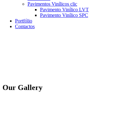
Pavimentos Vinílicos clic
Pavimento Vinílico LVT
Pavimento Vinílico SPC
Portfólio
Contactos
Our Gallery