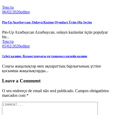
Текста
06/02/2026
editor
Pin-Up Azərbaycan: Onlayn Kazino Oyunları Üçün Əla Seçim
Pin-Up Azərbaycan Azərbaycan, onlayn kazinolar üçün populyar
bir...
Текста
05/02/2026
editor
1xbet казино: Қазақстандағы ең танымал онлайн казино
Соңғы жаңалықтар мен ақпараттың барлығының үстіне
қосымша жаңалықтарды...
Leave a Comment
O seu endereço de email não será publicado.
Campos obrigatórios
marcados com
*