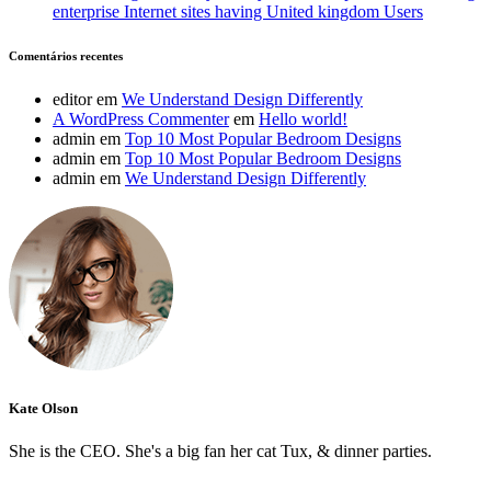
enterprise Internet sites having United kingdom Users
Comentários recentes
editor
em
We Understand Design Differently
A WordPress Commenter
em
Hello world!
admin
em
Top 10 Most Popular Bedroom Designs
admin
em
Top 10 Most Popular Bedroom Designs
admin
em
We Understand Design Differently
Kate Olson
She is the CEO. She's a big fan her cat Tux, & dinner parties.