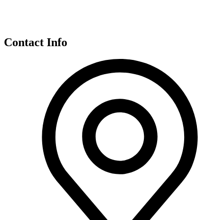
Contact Info