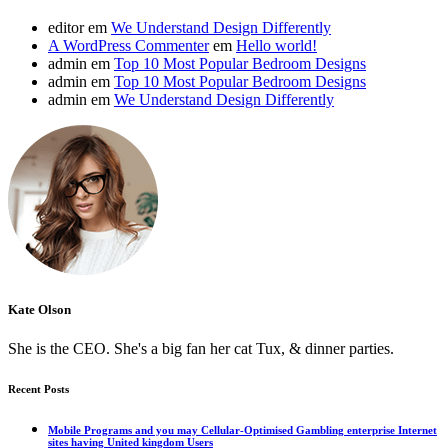
editor
em
We Understand Design Differently
A WordPress Commenter
em
Hello world!
admin
em
Top 10 Most Popular Bedroom Designs
admin
em
Top 10 Most Popular Bedroom Designs
admin
em
We Understand Design Differently
Kate Olson
She is the CEO. She's a big fan her cat Tux, & dinner parties.
Recent Posts
Mobile Programs and you may Cellular-Optimised Gambling enterprise Internet
sites having United kingdom Users