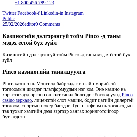
+1 800 456 789 123
Twitter
Facebook-f
Linkedin-in
Instagram
Public
25/02/2026
editor
0 Comments
Казиногийн дэлгэрэнгүй тойм Pinco -д таны
мэдэх ёстой бүх зүйл
Казиногийн дэлгэрэнгүй тойм Pinco -д таны мэдэх ёстой бүх
зүйл
Pinco казиногийн танилцуулга
Pinco казино нь Монголд байрладаг онлайн мөрийтэй
тоглоомын шилдэг платформуудын нэг юм. Энэ казино нь
хэрэглэгчдэд өргөн сонголт санал болгодог бөгөөд үүнд
Pinco
casino зеркало
, лицензтэй слот машин, бодит цагийн дилертэй
тоглоом, спортын покер багтдаг. Тус платформ нь тоглогчдын
тав тухыг хамгийн дээд зэргээр хангах зорилготойгоор
бүтээгдсэн.