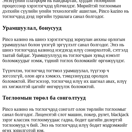
Энэхүүний платформ нь найдвартай, хурдан төлбөрийн
процессоор хэрэглэгчдэд үйлчилдэг. Мөрийтэй тоглоомын
дэлхийн сүүлийн үеийн технологийг ашиглан, Pinco kazino нь
тоглогчдод дээд зэргийн туршлага санал болгодог.
Урамшуулал, бонусууд
Pinco казино нь шинэ хэрэглэгчдэд зориулан анхны орлогын
урамшуулал болон үнэгүй эргүүлэлт санал болгодог. Энэ нь
шинэ тоглогчдод казинод нэгдэхэд илүү сонирхолтой, сэтгэлд
таатай байдаг. Урамшууллууд нь тоглогчдын хувьд нэмэлт
боломжуудыг нэмж, тэдний тоглох боломжийг өргөжүүлдэг.
Түүнчлэн, тоглогчид тогтмол урамшуулал, түүгээр ч
зогсохгүй, олон арга хэмжээ, тэмцээнүүдэд оролцох
боломжтой. Ингэснээр, тоглогчид илүү их шагнал авах, илүү
их хөгжилтэй цагийг өнгөрүүлэх боломжтой.
Тоглоомын төрөл ба сонголтууд
Pinco казино нь тоглогчдод сонголт олон төрлийн тоглоомыг
санал болгодог. Лицензтэй слот машин, покер, рулет, blackjack
зэрэг классик тоглоомуудаас гадна, бодит цагийн дилертэй
тоглоомууд ч бий. Энэ нь тоглогчдод илүү бодит мэдрэмжийг
өгөх зорилготой юм.