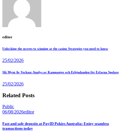
editor
Unlocking the secrets to winning at the casino Strategies you need to know
25/02/2026
Slå Mynt Av Veckan: Analys av Kampanjer och Erbjudanden för Erfarna Spelare
25/02/2026
Related Posts
Public
06/08/2026
editor
Fast and safe deposits at PayID Pokies Australia: Enjoy seamless
transactions today