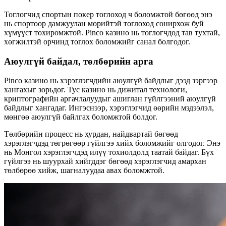
Тоглогчид спортын покер тоглоход ч боломжтой бөгөөд энэ
нь спортоор дамжуулан мөрийтэй тоглоход сонирхож буй
хүмүүст тохиромжтой. Pinco казино нь тоглогчдод тав тухтай,
хөгжилтэй орчинд тоглох боломжийг санал болгодог.
Аюулгүй байдал, төлбөрийн арга
Pinco казино нь хэрэглэгчдийн аюулгүй байдлыг дээд зэргээр
хангахыг зорьдог. Тус казино нь дижитал технологи,
криптографийн аргачлалуудыг ашиглан гүйлгээний аюулгүй
байдлыг хангадаг. Ингэснээр, хэрэглэгчид өөрийн мэдээлэл,
мөнгөө аюулгүй байлгах боломжтой болдог.
Төлбөрийн процесс нь хурдан, найдвартай бөгөөд
хэрэглэгчдэд төгрөгөөр гүйлгээ хийх боломжийг олгодог. Энэ
нь Монгол хэрэглэгчдэд илүү тохиолдолд таатай байдаг. Бүх
гүйлгээ нь шуурхай хийгддэг бөгөөд хэрэглэгчид амархан
төлбөрөө хийж, шагналуудаа авах боломжтой.