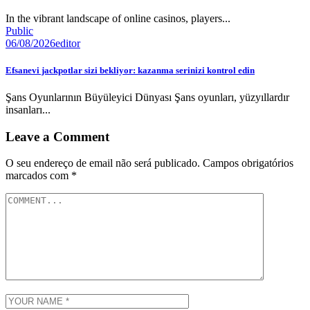
In the vibrant landscape of online casinos, players...
Public
06/08/2026
editor
Efsanevi jackpotlar sizi bekliyor: kazanma serinizi kontrol edin
Şans Oyunlarının Büyüleyici Dünyası Şans oyunları, yüzyıllardır
insanları...
Leave a Comment
O seu endereço de email não será publicado.
Campos obrigatórios
marcados com
*