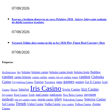
07/08/2026
Kasyna z brakiem depozytu na rzecz Polaków 2026 , którzy faktycznie zasłania
się dzięki warstwą gratisów
07/08/2026
Greatest Online slots games in the us for 2026 Play Finest Real Currency Slots
07/08/2026
Etiquetas
britsino
britsino casino
britsino casino login
britsino login
Building
Architecture
Art
casino
casinos
Clubnika
casino britsino
casino online
casino pin up online game
games
Casino
Exterior
game
gaming
Get X Casino
Cryptoboss Casino
Furniture
Gold
Iris Casino
Izzi Casino
Interior
Irwin Casino
Casino
House
payment
Leon
mad casino
madcasino
Joycasino
Kent Casino
New Retro Casino
play
methods
Selector Casino
pistolo casino
pin up casino game
Pokerdom Casino
Trends
Sol Casino
Unlim Casino
Vodka Casino
Zooma
vox casino
Vulkan Casino
Casino