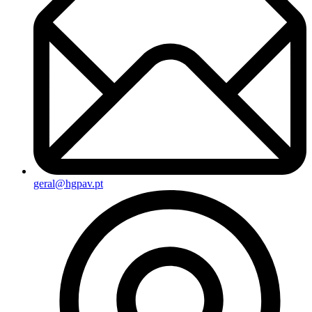
geral@hgpav.pt