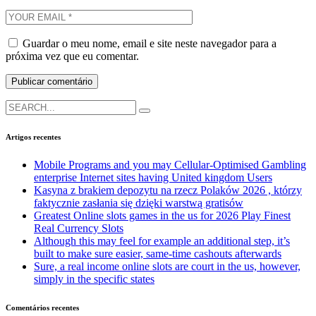
Guardar o meu nome, email e site neste navegador para a
próxima vez que eu comentar.
Search
for:
Artigos recentes
Mobile Programs and you may Cellular-Optimised Gambling
enterprise Internet sites having United kingdom Users
Kasyna z brakiem depozytu na rzecz Polaków 2026 , którzy
faktycznie zasłania się dzięki warstwą gratisów
Greatest Online slots games in the us for 2026 Play Finest
Real Currency Slots
Although this may feel for example an additional step, it’s
built to make sure easier, same-time cashouts afterwards
Sure, a real income online slots are court in the us, however,
simply in the specific states
Comentários recentes