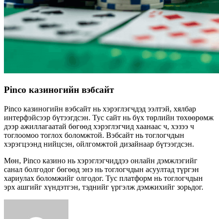
Pinco казиногийн вэбсайт
Pinco казиногийн вэбсайт нь хэрэглэгчдэд ээлтэй, хялбар
интерфэйсээр бүтээгдсэн. Тус сайт нь бүх төрлийн төхөөрөмж
дээр ажиллагаатай бөгөөд хэрэглэгчид хаанаас ч, хэзээ ч
тоглоомоо тоглох боломжтой. Вэбсайт нь тоглогчдын
хэрэгцээнд нийцсэн, ойлгомжтой дизайнаар бүтээгдсэн.
Мөн, Pinco казино нь хэрэглэгчиддээ онлайн дэмжлэгийг
санал болгодог бөгөөд энэ нь тоглогчдын асуултад түргэн
хариулах боломжийг олгодог. Тус платформ нь тоглогчдын
эрх ашгийг хүндэтгэн, тэднийг үргэлж дэмжихийг зорьдог.